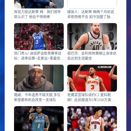
库班力挺达斯蒂·梅：我们很早
媒体人：达斯蒂·梅两个月前说
就认识了 他会干得很棒
非密西根不去 如今加盟了独行
侠
热门秀AJ·迪班萨谈新秀赛季目
祖巴茨：会利用休赛期让身体状
标：进季后赛+走更远+拿最佳新
态达到生涯最佳
秀
路威：今年选秀不缺天赋 多位
老鹰官宣球队续约CJ·麦科勒
新星都有机会改变一支球队
姆！此前报道为1年2100万美
元！