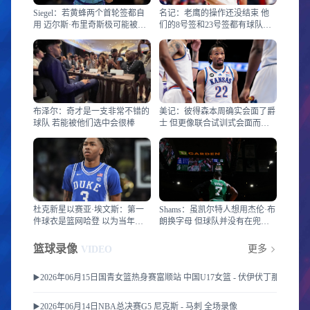
Siegel：若黄蜂两个首轮签都自
名记：老鹰的操作还没结束 他
用 迈尔斯·布里奇斯极可能被交
们的8号签和23号签都有球队询
易
价
布泽尔：奇才是一支非常不错的
美记：彼得森本周确实会面了爵
球队 若能被他们选中会很棒
士 但更像联合试训式会面而非
训练
杜克新星以赛亚·埃文斯：第一
Shams：虽凯尔特人想用杰伦·布
件球衣是篮网哈登 以为当年要
朗换字母 但球队并没有在兜售
夺冠
他
篮球录像
更多
VIDEO
▶️2026年06月15日国青女篮热身赛富顺站 中国U17女篮 - 伏伊伏丁那女篮 
▶️2026年06月14日NBA总决赛G5 尼克斯 - 马刺 全场录像