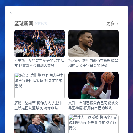
<
篮球新闻
更多
NEWS
考辛斯：多特是东契奇的完美队
Fischer：雄鹿内部仍在权衡绿军
友 但雷霆不会和湖人交易
和热火关于字母哥的报价
解说：达斯蒂·梅作为大学主帅
文胖：布朗已接受自己可能被交
主导是团队篮球 对防守非常重
易至雄鹿 将拥有自己的球队这
视
件事