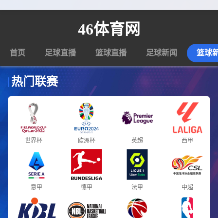
46体育网
首页
足球直播
篮球直播
足球新闻
篮球
热门联赛
世界杯
欧洲杯
英超
西甲
意甲
德甲
法甲
中超