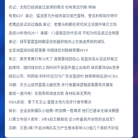
名记：太阳已经调查过波津的情况 也有意迈尔斯-特纳
有意KD！美记：猛龙愿为升级阵容交易巴雷特、奎克利和珀尔特尔
老鹰此前试训过瀚森 美记：老鹰马刺都在密切关注法国中锋贝兰热
连续10年场均20+！美媒：CJ是稳定的代名词 不知为何没进过全明星
美记：绿军雷霆篮网都是目前最积极向上交易选秀权的球队
全亚洲篮球训练营落幕 中国球员刘朕赫荣膺MVP
朱正：离世青赛只有10天了 我需要找回信心 投篮状态从没这样差过
赵继伟：国内球员的上场时间不该是外援让出来的 球员要流动&竞争
经纪公司：阿莉娅-科利尔近日与广东女篮续约 她将继续征战WCBA
马健：天王山显然雷霆占据优势 步行者赢球逻辑是需要奇兵爆发
瘦成一道闪电！东契奇和球迷合影 身材标准无赘肉
NBA彩经：拿下天王山 雷霆主场力克步行者夺赛点
探长：全运会新疆队小组赛+附加赛一胜难求 他们已基本无缘决赛圈
15勇士夺冠十周年：8年4冠王朝首冠 近10年最具开创性的总冠军？
苏群：贝恩1换7不会对两队实力产生根本影响 KD值几个首轮不好说