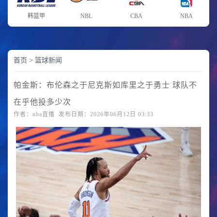
韩篮甲
NBL
CBA
NBA
首页
>
篮球新闻
帕金斯：布伦森之于尼克斯如库里之于勇士 球队不
在乎他投多少次
作者：nba直播 发布日期：2026年06月12日 03:33