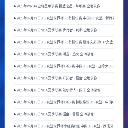
▶️2026年WNBA全明星单项赛 投篮之星 - 单项赛 全场录像
▶️2026年07月19日U17女篮世界杯5-6名排位赛 中国U17女篮 - 新西兰U17
▶️2026年07月19日NBA夏季联赛 步行者 - 鹈鹕 全场录像
▶️2026年07月18日U17女篮世界杯5-8名排位赛 斯洛文尼亚U17女篮 - 中国U
▶️2026年07月18日NBA夏季联赛 活塞 - 热火 全场录像
▶️2026年07月18日U17女篮世界杯1/4决赛 中国U17女篮 - 加拿大U17女篮 录
▶️2026年07月17日NBA夏季联赛 开拓者 - 掘金 全场录像
▶️2026年07月16日NBA夏季联赛 凯尔特人 - 国王 全场录像
▶️2026年07月15日U17女篮世界杯1/8决赛 拉脱维亚U17女篮 - 中国U17女篮 
▶️2026年07月15日NBA夏季联赛 掘金 - 雷霆 全场录像
▶️2026年07月14日U17女篮世界杯小组赛B组 中国U17女篮 - 西班牙U17女