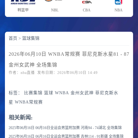
韩篮甲
NBL
CBA
NBA
首页
>
篮球集锦
2026年06月10日 WNBA常规赛 菲尼克斯水星81 - 87
金州女武神 全场集锦
作者：nba直播 发布日期：2026年06月10日 14:49
标签：
比赛集锦
篮球
WNBA
金州女武神
菲尼克斯水
星
WNBA常规赛
相关新闻:
2025年06月16日 06月16日全运会男篮附加赛 河南94 - 74湖北 全场集锦
2025年06月16日 06月16日全运会男篮附加赛 吉林114 - 91新疆 全场集锦