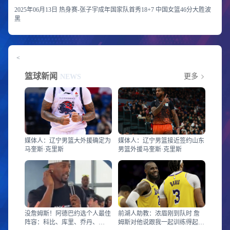
2025年06月13日 热身赛-张子宇成年国家队首秀18+7 中国女篮46分大胜波
黑
<
篮球新闻
更多
NEWS
媒体人：辽宁男篮大外援确定为
媒体人：辽宁男篮接近签约山东
马奎斯·克里斯
男篮外援马奎斯·克里斯
没詹姆斯！阿德巴约选个人最佳
前湖人助教：浓眉刚到队时 詹
阵容：科比、库里、乔丹、
姆斯对他说跟我一起训练得起早