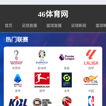
46体育网
首页
足球直播
篮球直播
足球新闻
篮球
热门联赛
世界杯
欧洲杯
英超
西甲
意甲
德甲
法甲
中超