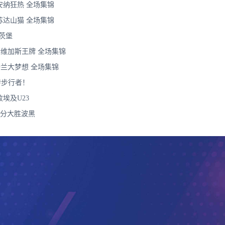
印第安纳狂热 全场集锦
明尼苏达山猫 全场集锦
尔茨堡
8 拉斯维加斯王牌 全场集锦
 亚特兰大梦想 全场集锦
逆转步行者！
败埃及U23
46分大胜波黑