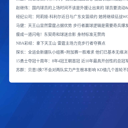
赵继伟：国内球员的上场时间不该是外援让出来的 球员要流动
经纪公司：阿莉娅-科利尔近日与广东女篮续约 她将继续征战WC
马健：天王山显然雷霆占据优势 步行者赢球逻辑是需要奇兵爆
瘦成一道闪电！东契奇和球迷合影 身材标准无赘肉
NBA彩经：拿下天王山 雷霆主场力克步行者夺赛点
探长：全运会新疆队小组赛+附加赛一胜难求 他们已基本无缘决
15勇士夺冠十周年：8年4冠王朝首冠 近10年最具开创性的总冠
苏群：贝恩1换7不会对两队实力产生根本影响 KD值几个首轮不