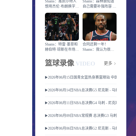
Shams：虽凯尔特人
Shams：森林狼知道
想用杰伦·布朗换字母
自己需要补强阵容 他
但球队并没有在兜售
们将目标瞄准在一堆
他
球员
Shams：特雷·墨菲和
合同还剩一年！
赫伯特·琼斯在市场上
Shams：我认为很多
引起多队的极大兴趣
球队都在关注伦纳德
的情况
篮球录像
VIDEO
更多
▶️2026年06月15日国青女篮热身赛富顺站 中国U17女篮 
▶️2026年06月14日NBA总决赛G5 尼克斯 - 马刺 全场录像
▶️2026年06月11日NBA总决赛G4 马刺 - 尼克斯 全场录像
▶️2026年06月09日NBA常规赛 总决赛G3 马刺 - 尼克斯 
▶️2026年06月06日NBA总决赛G2 尼克斯 - 马刺 全场录像