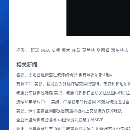
标签：
篮球
NBA
灰熊
魔术
转载
莫兰特
塔图姆
凯尔特人
相关新闻:
名记：太阳已经调查过波津的情况 也有意迈尔斯-特纳
有意KD！美记：猛龙愿为升级阵容交易巴雷特、奎克利和珀尔
老鹰此前试训过瀚森 美记：老鹰马刺都在密切关注法国中锋贝
连续10年场均20+！美媒：CJ是稳定的代名词 不知为何没进过
美记：绿军雷霆篮网都是目前最积极向上交易选秀权的球队
全亚洲篮球训练营落幕 中国球员刘朕赫荣膺MVP
朱正：离世青赛只有10天了 我需要找回信心 投篮状态从没这样