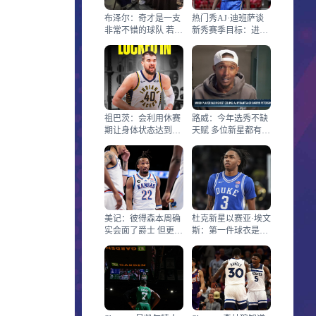
布泽尔：奇才是一支
热门秀AJ·迪班萨谈
非常不错的球队 若能
新秀赛季目标：进季
被他们选中会很棒
后赛+走更远+拿最佳
新秀
祖巴茨：会利用休赛
路威：今年选秀不缺
期让身体状态达到生
天赋 多位新星都有机
涯最佳
会改变一支球队
美记：彼得森本周确
杜克新星以赛亚·埃文
实会面了爵士 但更像
斯：第一件球衣是篮
联合试训式会面而非
网哈登 以为当年要夺
训练
冠