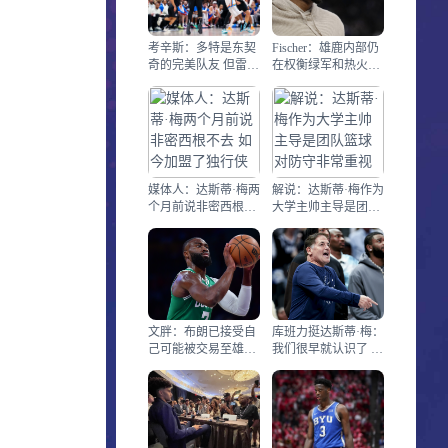
考辛斯：多特是东契
Fischer：雄鹿内部仍
奇的完美队友 但雷霆
在权衡绿军和热火关
不会和湖人交易
于字母哥的报价
媒体人：达斯蒂·梅两
解说：达斯蒂·梅作为
个月前说非密西根不
大学主帅主导是团队
去 如今加盟了独行侠
篮球 对防守非常重视
文胖：布朗已接受自
库班力挺达斯蒂·梅：
己可能被交易至雄鹿
我们很早就认识了 他
将拥有自己的球队这
会干得很棒
件事