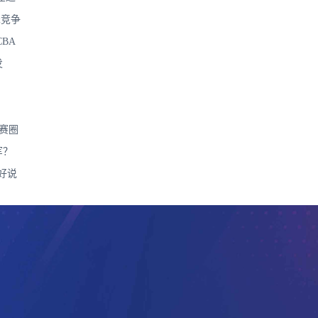
&竞争
BA
发
赛圈
军？
好说