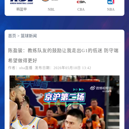
韩篮甲
NBL
CBA
NBA
首页
>
篮球新闻
陈盈骏：教练队友的鼓励让我走出G1的低迷 防守端
希望做得更好
作者：nba直播 发布日期：2026年05月18日 13:42