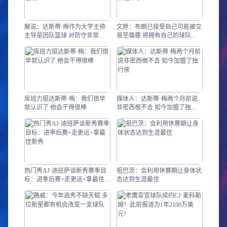
解说：达斯蒂·梅作为大学主帅
文胖：布朗已接受自己可能被交
主导是团队篮球 对防守非常重
易至雄鹿 将拥有自己的球队这
视
件事
库班力挺达斯蒂·梅：我们很早
媒体人：达斯蒂·梅两个月前说
就认识了 他会干得很棒
非密西根不去 如今加盟了独行
侠
热门秀AJ·迪班萨谈新秀赛季目
祖巴茨：会利用休赛期让身体状
标：进季后赛+走更远+拿最佳新
态达到生涯最佳
秀