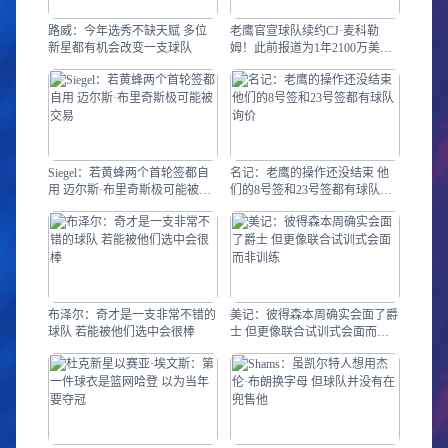
路威：今年选秀不缺天赋 多位
老鹰官宣球队续约CJ·麦科勒
新星都有机会改变一支球队
姆！此前报道为1年2100万美
元！
Siegel：若黄蜂两个首轮签都自
名记：老鹰的操作还没结束 他
用 迈尔斯·布里奇斯极可能被交
们的8号签和23号签都有球队询
易
价
布泽尔：奇才是一支非常不错的
美记：彼得森本周确实会面了爵
球队 若能被他们选中会很棒
士 但更像联合试训式会面而非
训练