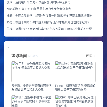
瘦成一道闪电！东契奇和球迷合影 身材标准无赘肉
NBA彩经：拿下天王山 雷霆主场力克步行者夺赛点
探长：全运会新疆队小组赛+附加赛一胜难求 他们已基本无缘决赛圈
15勇士夺冠十周年：8年4冠王朝首冠 近10年最具开创性的总冠军？
苏群：贝恩1换7不会对两队实力产生根本影响 KD值几个首轮不好说
<
篮球新闻
更多
NEWS
考辛斯：多特是东契奇的完美队
Fischer：雄鹿内部仍在权衡绿军
友 但雷霆不会和湖人交易
和热火关于字母哥的报价