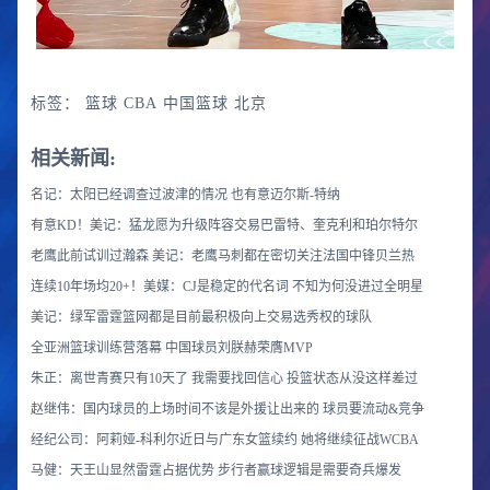
标签：
篮球
CBA
中国篮球
北京
相关新闻:
名记：太阳已经调查过波津的情况 也有意迈尔斯-特纳
有意KD！美记：猛龙愿为升级阵容交易巴雷特、奎克利和珀尔特尔
老鹰此前试训过瀚森 美记：老鹰马刺都在密切关注法国中锋贝兰热
连续10年场均20+！美媒：CJ是稳定的代名词 不知为何没进过全明星
美记：绿军雷霆篮网都是目前最积极向上交易选秀权的球队
全亚洲篮球训练营落幕 中国球员刘朕赫荣膺MVP
朱正：离世青赛只有10天了 我需要找回信心 投篮状态从没这样差过
赵继伟：国内球员的上场时间不该是外援让出来的 球员要流动&竞争
经纪公司：阿莉娅-科利尔近日与广东女篮续约 她将继续征战WCBA
马健：天王山显然雷霆占据优势 步行者赢球逻辑是需要奇兵爆发