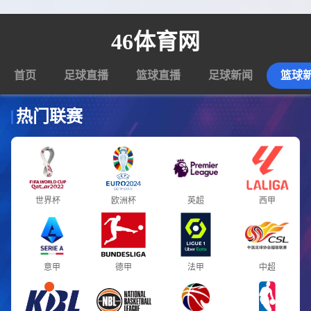
46体育网
首页
足球直播
篮球直播
足球新闻
篮球
热门联赛
世界杯
欧洲杯
英超
西甲
意甲
德甲
法甲
中超