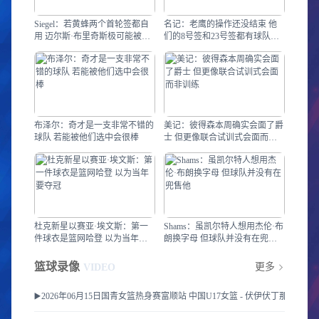
Siegel：若黄蜂两个首轮签都自
名记：老鹰的操作还没结束 他
用 迈尔斯·布里奇斯极可能被交
们的8号签和23号签都有球队询
易
价
布泽尔：奇才是一支非常不错的
美记：彼得森本周确实会面了爵
球队 若能被他们选中会很棒
士 但更像联合试训式会面而非
训练
杜克新星以赛亚·埃文斯：第一
Shams：虽凯尔特人想用杰伦·布
件球衣是篮网哈登 以为当年要
朗换字母 但球队并没有在兜售
夺冠
他
篮球录像
更多
VIDEO
▶️2026年06月15日国青女篮热身赛富顺站 中国U17女篮 - 伏伊伏丁那女篮 