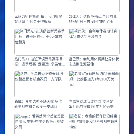
库班力挺达斯蒂·梅：我们很早
媒体人：达斯蒂·梅两个月前说
就认识了 他会干得很棒
非密西根不去 如今加盟了独行
侠
热门秀AJ·迪班萨谈新秀赛季目
祖巴茨：会利用休赛期让身体状
标：进季后赛+走更远+拿最佳新
态达到生涯最佳
秀
路威：今年选秀不缺天赋 多位
老鹰官宣球队续约CJ·麦科勒
新星都有机会改变一支球队
姆！此前报道为1年2100万美
元！