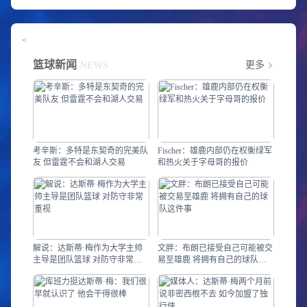
<
篮球新闻
更多
NEWS
考辛斯：多特是东契奇的完美队
Fischer：雄鹿内部仍在权衡绿军
友 但雷霆不会和湖人交易
和热火关于字母哥的报价
解说：达斯蒂·梅作为大学主帅
文胖：布朗已接受自己可能被交
主导是团队篮球 对防守非常重
易至雄鹿 将拥有自己的球队这
视
件事