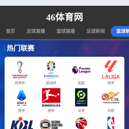
46体育网
首页
足球直播
篮球直播
足球新闻
篮球
热门联赛
世界杯
欧洲杯
英超
西甲
意甲
德甲
法甲
中超