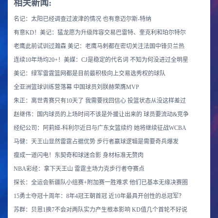
相关新闻:
名记：太阳已经调查过波津的情况 也有意迈尔斯-特纳
有意KD！美记：猛龙愿为升级阵容交易巴雷特、奎克利和珀尔特尔
老鹰此前试训过瀚森 美记：老鹰马刺都在密切关注法国中锋贝兰热
连续10年场均20+！美媒：CJ是稳定的代名词 不知为何没进过全明星
美记：绿军雷霆篮网都是目前最积极向上交易选秀权的球队
全亚洲篮球训练营落幕 中国球员刘朕赫荣膺MVP
朱正：离世青赛只有10天了 我需要找回信心 投篮状态从没这样差过
赵继伟：国内球员的上场时间不该是外援让出来的 球员要流动&竞争
经纪公司：阿莉娅-科利尔近日与广东女篮续约 她将继续征战WCBA
马健：天王山显然雷霆占据优势 步行者赢球逻辑是需要奇兵爆发
瘦成一道闪电！东契奇和球迷合影 身材标准无赘肉
NBA彩经：拿下天王山 雷霆主场力克步行者夺赛点
探长：全运会新疆队小组赛+附加赛一胜难求 他们已基本无缘决赛圈
15勇士夺冠十周年：8年4冠王朝首冠 近10年最具开创性的总冠军？
苏群：贝恩1换7不会对两队实力产生根本影响 KD值几个首轮不好说