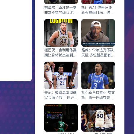
布泽尔：奇才是一支
热门秀AJ·迪班萨谈
非常不错的球队 若能
新秀赛季目标：进季
被他们选中会很棒
后赛+走更远+拿最佳
新秀
祖巴茨：会利用休赛
路威：今年选秀不缺
期让身体状态达到生
天赋 多位新星都有机
涯最佳
会改变一支球队
美记：彼得森本周确
杜克新星以赛亚·埃文
实会面了爵士 但更像
斯：第一件球衣是篮
联合试训式会面而非
网哈登 以为当年要夺
训练
冠