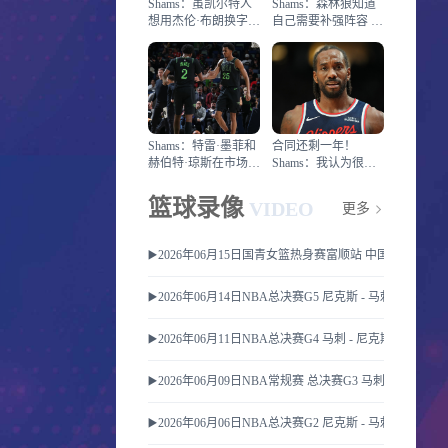
Shams：虽凯尔特人
Shams：森林狼知道
想用杰伦·布朗换字母
自己需要补强阵容 他
但球队并没有在兜售
们将目标瞄准在一堆
他
球员
Shams：特雷·墨菲和
合同还剩一年！
赫伯特·琼斯在市场上
Shams：我认为很多
引起多队的极大兴趣
球队都在关注伦纳德
的情况
篮球录像
VIDEO
更多
▶️2026年06月15日国青女篮热身赛富顺站 中国U17女篮 
▶️2026年06月14日NBA总决赛G5 尼克斯 - 马刺 全场录像
▶️2026年06月11日NBA总决赛G4 马刺 - 尼克斯 全场录像
▶️2026年06月09日NBA常规赛 总决赛G3 马刺 - 尼克斯 
▶️2026年06月06日NBA总决赛G2 尼克斯 - 马刺 全场录像