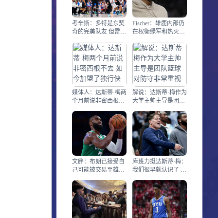
考辛斯：多特是东契
Fischer：雄鹿内部仍
奇的完美队友 但雷霆
在权衡绿军和热火关
不会和湖人交易
于字母哥的报价
媒体人：达斯蒂·梅两
解说：达斯蒂·梅作为
个月前说非密西根不
大学主帅主导是团队
去 如今加盟了独行侠
篮球 对防守非常重视
文胖：布朗已接受自
库班力挺达斯蒂·梅：
己可能被交易至雄鹿
我们很早就认识了 他
将拥有自己的球队这
会干得很棒
件事