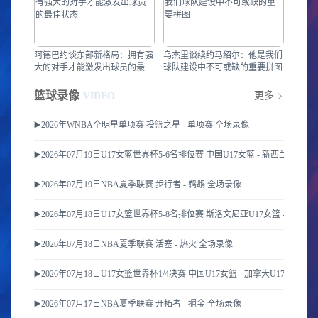
阿德巴约谈东部新格局：拥有强
乌杰里谈续约马绍尔：他是我们
大的对手才能激发出球员的最佳
球队建设中不可或缺的重要拼图
状态
篮球录像
更多
VIDEO
▶️2026年WNBA全明星单项赛 投篮之星 - 单项赛 全场录像
▶️2026年07月19日U17女篮世界杯5-6名排位赛 中国U17女篮 - 新西兰U17
▶️2026年07月19日NBA夏季联赛 步行者 - 鹈鹕 全场录像
▶️2026年07月18日U17女篮世界杯5-8名排位赛 斯洛文尼亚U17女篮 - 中国U
▶️2026年07月18日NBA夏季联赛 活塞 - 热火 全场录像
▶️2026年07月18日U17女篮世界杯1/4决赛 中国U17女篮 - 加拿大U17女篮 录
▶️2026年07月17日NBA夏季联赛 开拓者 - 掘金 全场录像