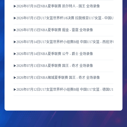
▶️2026年07月16日NBA夏季联赛 凯尔特人 - 国王 全场录像
▶️2026年07月15日U17女篮世界杯1/8决赛 拉脱维亚U17女篮 - 中国U17女篮 
▶️2026年07月15日NBA夏季联赛 掘金 - 雷霆 全场录像
▶️2026年07月14日U17女篮世界杯小组赛B组 中国U17女篮 - 西班牙U17女
▶️2026年07月14日NBA夏季联赛 公牛 - 爵士 全场录像
▶️2026年07月13日NBA夏季联赛 国王 - 奇才 全场录像
▶️2026年07月13日NBA赌城夏季联赛 国王 - 奇才 全场录像
▶️2026年07月12日U17女篮世界杯小组赛B组 中国U17女篮 - 德国U17女篮 