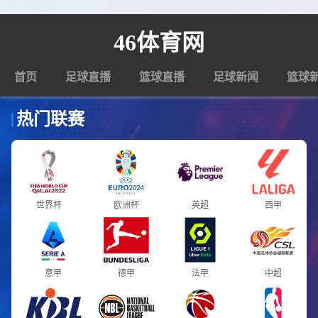
46体育网
首页
足球直播
篮球直播
足球新闻
篮球
热门联赛
世界杯
欧洲杯
英超
西甲
意甲
德甲
法甲
中超