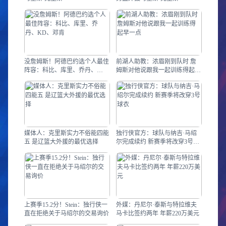
没詹姆斯！阿德巴约选个人最佳
前湖人助教：浓眉刚到队时 詹
阵容：科比、库里、乔丹、
姆斯对他说跟我一起训练得起早
KD、邓肯
一点
媒体人：克里斯实力不俗能四能
独行侠官方：球队与纳吉·马绍
五 是辽篮大外援的最优选择
尔完成续约 新赛季将改穿3号球
衣
上赛季15.2分！Stein：独行侠一
外媒：丹尼尔·泰斯与特拉维夫
直在拒绝关于马绍尔的交易询价
马卡比签约两年 年薪220万美元