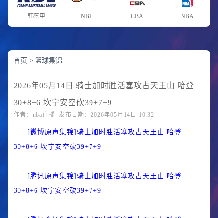
韩篮甲
NBL
CBA
NBA
首页
>
篮球集锦
2026年05月14日 骑士加时胜活塞攻占天王山 哈登
30+8+6 坎宁安空砍39+7+9
作者：nba直播 发布日期：2026年05月14日 10:32
[微博原声集锦]骑士加时胜活塞攻占天王山 哈登
30+8+6 坎宁安空砍39+7+9
[腾讯原声集锦]骑士加时胜活塞攻占天王山 哈登
30+8+6 坎宁安空砍39+7+9