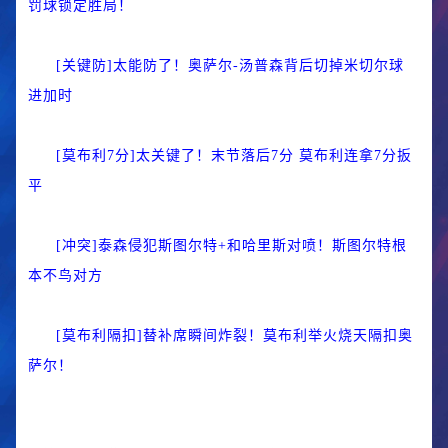
罚球锁定胜局！
[关键防]太能防了！奥萨尔-汤普森背后切掉米切尔球
进加时
[莫布利7分]太关键了！末节落后7分 莫布利连拿7分扳
平
[冲突]泰森侵犯斯图尔特+和哈里斯对喷！斯图尔特根
本不鸟对方
[莫布利隔扣]替补席瞬间炸裂！莫布利举火烧天隔扣奥
萨尔！